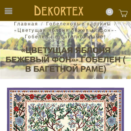
Главная
Гобеленовые картины
/
/
«Цветущая яблоня бежевый фон»-
Гобелен ( в багетной раме)
«ЦВЕТУЩАЯ ЯБЛОНЯ
БЕЖЕВЫЙ ФОН»- ГОБЕЛЕН (
В БАГЕТНОЙ РАМЕ)