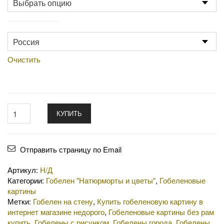
Производство
Очистить
КУПИТЬ
Отправить страницу по Email
Артикул:
Н/Д
Категории:
Гобелен "Натюрморты и цветы"
,
Гобеленовые
картины
Метки:
Гобелен на стену
,
Купить гобеленовую картину в
интернет магазине недорого
,
Гобеленовые картины без рам
купить
,
Гобелены с рисунком
,
Гобелены города
,
Гобелены