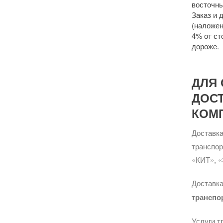
восточны
Заказ и 
(наложен
4% от ст
дороже.
ДЛЯ 
ДОС
КОМ
Доставка
транспо
«КИТ», «
Доставка
транспо
Услуги т