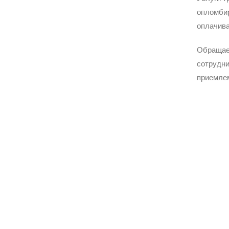
опломбир
оплачива
Обращае
сотрудни
приемле