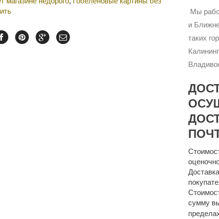
т магазине недорого
,
Гобеленовые картины без
ить
Мы рабо
и Ближне
таких го
Калининг
Владивос
ДОС
ОСУ
ДОСТ
ПОЧТ
Стоимост
оценочно
Доставка
покупате
Стоимост
сумму 
пределах