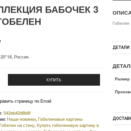
ЛЛЕКЦИЯ БАБОЧЕК 3
ОПИС
ГОБЕЛЕН
Гобелен
Р
ДЕТАЛИ
20*18, Россия.
ДЕТАЛ
Размер
КУПИТЬ
Произв
равить страницу по Email
л:
542eb42d8b8f
рии:
Наши новинки
,
Гобеленовые картины
ДОСТАВК
Гобелен на стену
,
Купить гобеленовую картину в