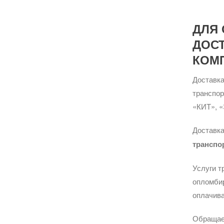
ДЛЯ 
ДОС
КОМ
Доставка
транспо
«КИТ», «
Доставка
транспо
Услуги т
опломбир
оплачива
Обращае