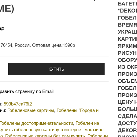
БАГЕТ
МЕ)
*DEKO
ГОБЕЛ
ВРЕМЯ
0
Р
УКРАШ
КАРТИ
76*54, Россия. Оптовая цена:1390р
ЯРКИМ
РИСУН
ОБОРУ
ИЗ ОК
КУПИТЬ
ПРОИЗ
ОБЪЕМ
ГОБЕЛ
равить страницу по Email
ПРОИЗ
ЦЕНУ 
л:
593b47ca76f2
БОЛЬ
рии:
Гобеленовые картины
,
Гобелены "Города и
СДЕЛА
ДОСТУ
Гобелены достопримечательности
,
Гобелен на
Купить гобеленовую картину в интернет магазине
ДЕКОР
го
,
Гобеленовые картины без рам купить
,
Гобелены