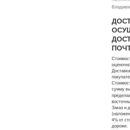
Владивос
ДОС
ОСУ
ДОСТ
ПОЧТ
Стоимост
оценочно
Доставка
покупате
Стоимост
сумму 
пределах
восточны
Заказ и 
(наложен
4% от ст
дороже.