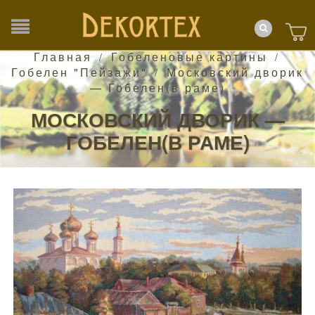
Главная
Гобеленовые картины
/
/
Гобелен "Пейзажи"
Московский дворик
/
— Гобелен(в раме)
МОСКОВСКИЙ ДВОРИК —
ГОБЕЛЕН(В РАМЕ)