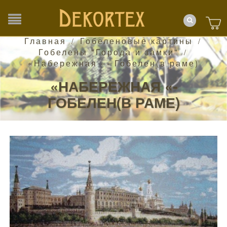
Главная
Гобеленовые картины
/
/
Гобелены "Города и замки"
/
«Набережная «- Гобелен(в раме)
«НАБЕРЕЖНАЯ «-
ГОБЕЛЕН(В РАМЕ)