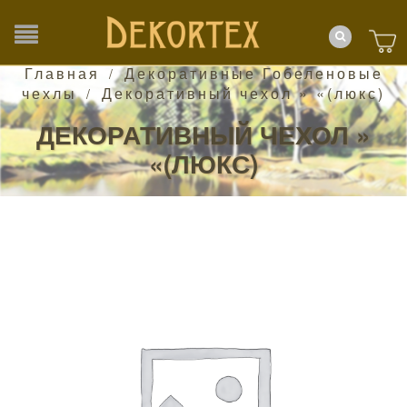
Главная
Декоративные Гобеленовые
/
чехлы
Декоративный чехол » «(люкс)
/
ДЕКОРАТИВНЫЙ ЧЕХОЛ »
«(ЛЮКС)