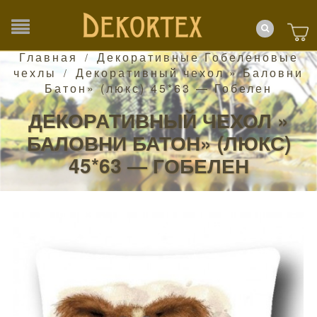
Главная
Декоративные Гобеленовые
/
чехлы
Декоративный чехол » Баловни
/
Батон» (люкс) 45*63 — Гобелен
ДЕКОРАТИВНЫЙ ЧЕХОЛ »
БАЛОВНИ БАТОН» (ЛЮКС)
45*63 — ГОБЕЛЕН