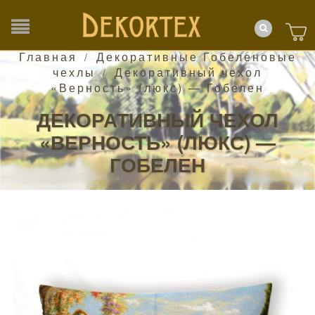
Главная
Декоративные Гобеленовые
/
чехлы
Декоративный чехол
/
«Верность» (люкс) — Гобелен
ДЕКОРАТИВНЫЙ ЧЕХОЛ
«ВЕРНОСТЬ» (ЛЮКС) —
ГОБЕЛЕН