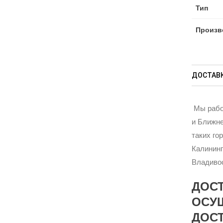
Тип
Произв
ДОСТАВК
Мы рабо
и Ближне
таких го
Калининг
Владивос
ДОС
ОСУ
ДОСТ