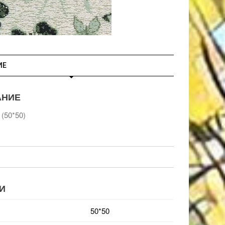
ИЕ
АНИЕ
 (50*50)
И
50*50