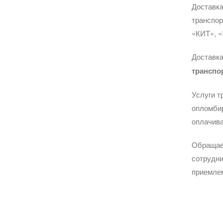
Доставка
транспо
«КИТ», «
Доставка
транспо
Услуги т
опломбир
оплачива
Обращае
сотрудни
приемле