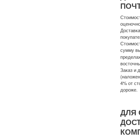
ПОЧТ
Стоимост
оценочно
Доставка
покупате
Стоимост
сумму 
пределах
восточны
Заказ и 
(наложен
4% от ст
дороже.
ДЛЯ 
ДОС
КОМ