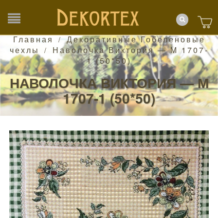
Главная
Декоративные Гобеленовые
/
чехлы
Наволочка Виктория — М 1707-
/
1 (50*50)
НАВОЛОЧКА ВИКТОРИЯ — М
1707-1 (50*50)