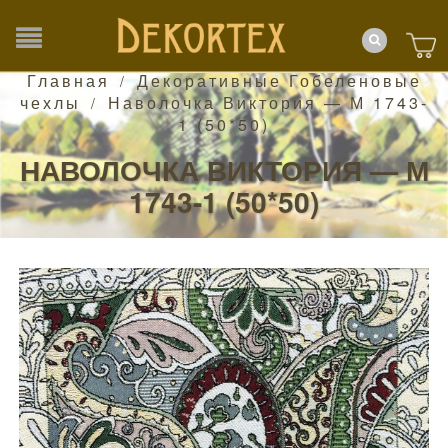
Главная
Декоративные Гобеленовые
/
чехлы
Наволочка Виктория — М 1743-
/
1 (50*50)
НАВОЛОЧКА ВИКТОРИЯ — М
1743-1 (50*50)