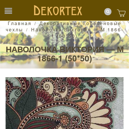
Главная
Декоративные Гобеленовые
/
чехлы
Наволочка Виктория — М 1866-
/
1 (50*50)
НАВОЛОЧКА ВИКТОРИЯ — М
1866-1 (50*50)