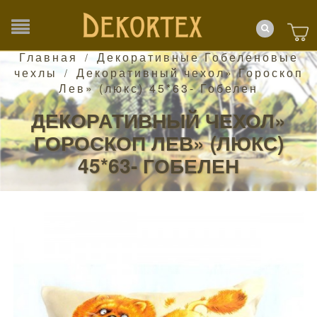
Главная
Декоративные Гобеленовые
/
чехлы
Декоративный чехол» Гороскоп
/
Лев» (люкс) 45*63- Гобелен
ДЕКОРАТИВНЫЙ ЧЕХОЛ»
ГОРОСКОП ЛЕВ» (ЛЮКС)
45*63- ГОБЕЛЕН