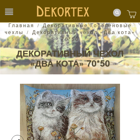
Главная
Декоративные Гобеленовые
/
чехлы
Декоративный чехол «Два кота»
/
70*50
ДЕКОРАТИВНЫЙ ЧЕХОЛ
«ДВА КОТА» 70*50