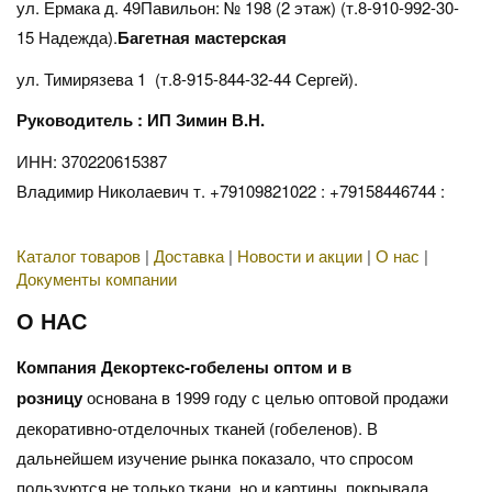
ул. Ермака д. 49Павильон: № 198 (2 этаж) (т.8-910-992-30-
15 Надежда).
Багетная мастерская
ул. Тимирязева 1 (т.8-915-844-32-44 Сергей).
Руководитель : ИП Зимин В.Н.
ИНН: 370220615387
Владимир Николаевич т. +79109821022 : +79158446744 :
Каталог товаров
|
Доставка
|
Новости и акции
|
О нас
|
Документы компании
О НАС
Компания Декортекс-гобелены оптом и в
розницу
основана в 1999 году с целью оптовой продажи
декоративно-отделочных тканей (гобеленов). В
дальнейшем изучение рынка показало, что спросом
пользуются не только ткани, но и картины, покрывала,