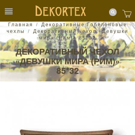
Главная
Декоративные Гобеленовые
/
чехлы
Декоративный чехол «Девушки
/
мира (Рим)» 85*32
ДЕКОРАТИВНЫЙ ЧЕХОЛ
«ДЕВУШКИ МИРА (РИМ)»
85*32