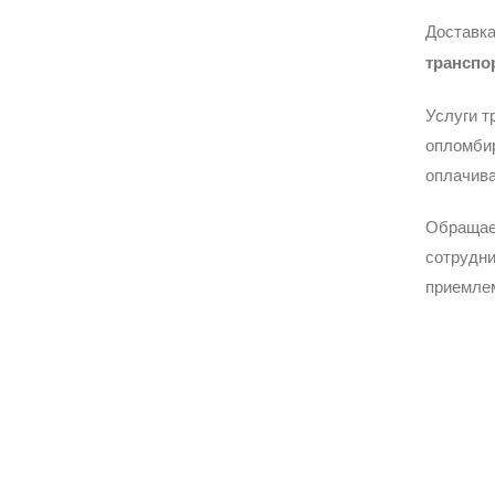
Доставка
транспо
Услуги т
опломбир
оплачива
Обращае
сотрудни
приемле