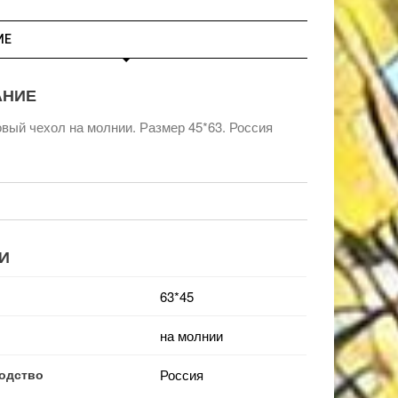
ИЕ
АНИЕ
вый чехол на молнии. Размер 45*63. Россия
И
63*45
на молнии
одство
Россия