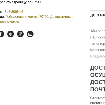
равить страницу по Email
л:
18e3f809f4e3
ДОСТАВК
рии:
Гобеленовые чехлы 70*50
,
Декоративные
новые чехлы
Мы рабо
и Ближне
таких го
Калининг
Владивос
ДОС
ОСУ
ДОСТ
ПОЧТ
Стоимост
оценочно