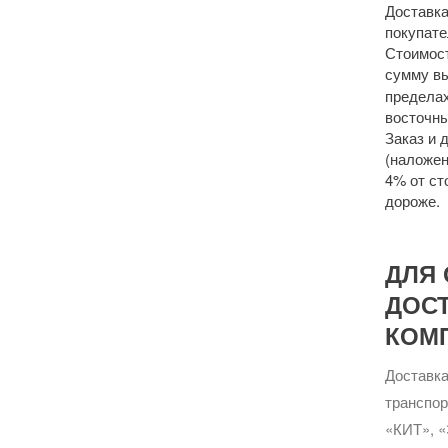
Доставка
покупате
Стоимост
сумму 
пределах
восточны
Заказ и 
(наложен
4% от ст
дороже.
ДЛЯ 
ДОС
КОМ
Доставка
транспо
«КИТ», «