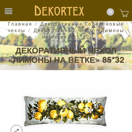
Главная
Декоративные Гобеленовые
/
чехлы
Декоративный чехол «Лимоны
/
на ветке» 85*32
ДЕКОРАТИВНЫЙ ЧЕХОЛ
«ЛИМОНЫ НА ВЕТКЕ» 85*32