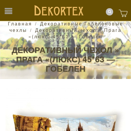
Главная
Декоративные Гобеленовые
/
чехлы
Декоративный чехол » Прага
/
«(люкс) 45*63 — Гобелен
ДЕКОРАТИВНЫЙ ЧЕХОЛ »
ПРАГА «(ЛЮКС) 45*63 —
ГОБЕЛЕН