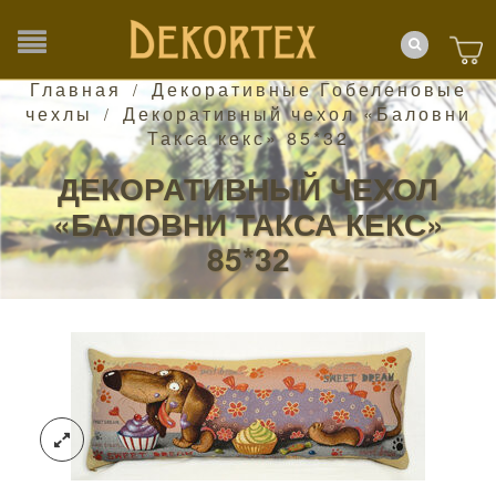
Главная
Декоративные Гобеленовые
/
чехлы
Декоративный чехол «Баловни
/
Такса кекс» 85*32
ДЕКОРАТИВНЫЙ ЧЕХОЛ
«БАЛОВНИ ТАКСА КЕКС»
85*32