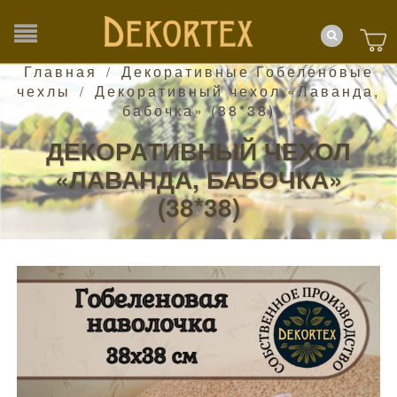
Главная
Декоративные Гобеленовые
/
чехлы
Декоративный чехол «Лаванда,
/
бабочка» (38*38)
ДЕКОРАТИВНЫЙ ЧЕХОЛ
«ЛАВАНДА, БАБОЧКА»
(38*38)