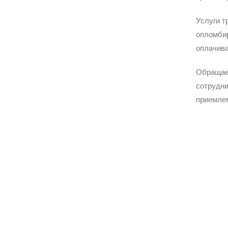
Услуги т
опломбир
оплачива
Обращае
сотрудни
приемле