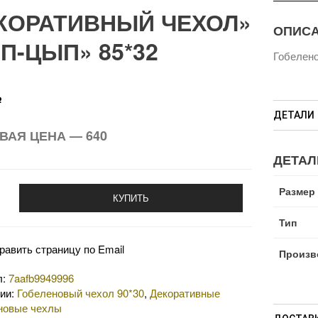
КОРАТИВНЫЙ ЧЕХОЛ»
ОПИС
П-ЦЫП» 85*32
Гобелено
Р
ДЕТАЛИ
ВАЯ ЦЕНА — 640
ДЕТАЛ
Размер
КУПИТЬ
Тип
равить страницу по Email
Произв
л:
7aafb9949996
рии:
Гобеленовый чехол 90*30
,
Декоративные
новые чехлы