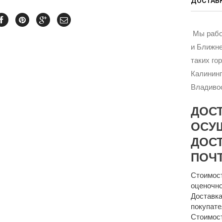
ДОСТАВК
Мы рабо
и Ближне
таких го
Калининг
Владивос
ДОС
ОСУ
ДОСТ
ПОЧТ
Стоимост
оценочно
Доставка
покупате
Стоимост