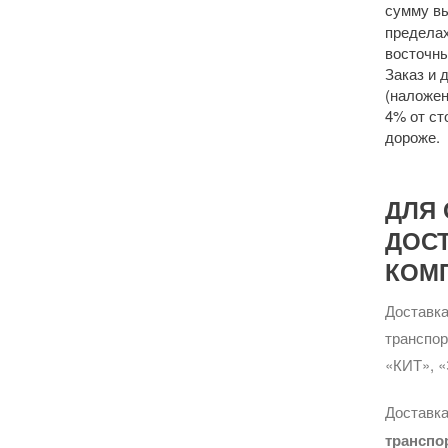
сумму 
пределах
восточны
Заказ и 
(наложен
4% от ст
дороже.
ДЛЯ 
ДОС
КОМ
Доставка
транспо
«КИТ», «
Доставка
транспо