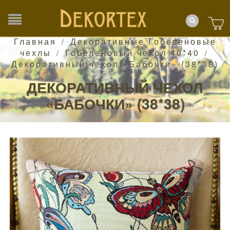
Главная
Декоративные Гобеленовые
/
чехлы
Гобеленовый чехол 40*40
/
/
Декоративный чехол «Бабочки» (38*38)
ДЕКОРАТИВНЫЙ ЧЕХОЛ
«БАБОЧКИ» (38*38)