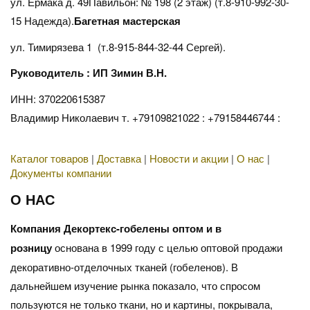
ул. Ермака д. 49Павильон: № 198 (2 этаж) (т.8-910-992-30-
15 Надежда).
Багетная мастерская
ул. Тимирязева 1 (т.8-915-844-32-44 Сергей).
Руководитель : ИП Зимин В.Н.
ИНН: 370220615387
Владимир Николаевич т. +79109821022 : +79158446744 :
Каталог товаров
|
Доставка
|
Новости и акции
|
О нас
|
Документы компании
О НАС
Компания Декортекс-гобелены оптом и в
розницу
основана в 1999 году с целью оптовой продажи
декоративно-отделочных тканей (гобеленов). В
дальнейшем изучение рынка показало, что спросом
пользуются не только ткани, но и картины, покрывала,