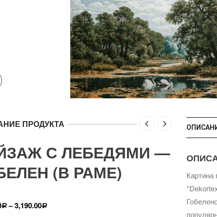
АНИЕ ПРОДУКТА
ОПИСАН
ЙЗАЖ С ЛЕБЕДЯМИ —
ОПИС
БЕЛЕН (В РАМЕ)
Картина 
*Dekorte
Гобелено
0
–
3,190.00
Р
Р
популярн