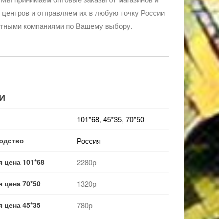
 центров и отправляем их в любую точку России
ртными компаниями по Вашему выбору.
И
101*68
,
45*35
,
70*50
одство
Россия
 цена 101*68
2280р
 цена 70*50
1320р
 цена 45*35
780р