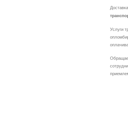
Доставка
транспо
Услуги т
опломбир
оплачива
Обращае
сотрудни
приемле