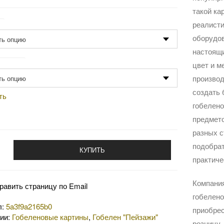
такой ка
р
реалисти
оборудов
настоящи
одство
цвет и м
производ
создать
ть
гобелен
предмето
разных с
подобрат
КУПИТЬ
практиче
Компани
равить страницу по Email
гобелено
л:
5a3f9a2165b0
приобрес
рии:
Гобеленовые картины
,
Гобелен "Пейзажи"
розницу.