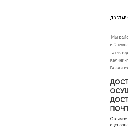
ДОСТАВК
Мы рабо
и Ближне
таких го
Калининг
Владивос
ДОС
ОСУ
ДОСТ
ПОЧТ
Стоимост
оценочно