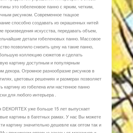
ртины это гобеленовое панно с ярким, четким,
чным рисунком. Современное ткацкое
ание способно создавать из окрашенных нитей
е произведения искусства, передавать объем,
ельчайшие детали гобеленовых панно. Массовое
ство позволило снизить цену на такие панно,
 большую коллекцию сюжетов и сделать
овую картину доступным и популярным
м декора. Огромное разнообразие рисунков в
тилях, цветовых решениях и размерах позволяет
ь картину из гобелена или настенное панно
ски для любого интерьера .
я DEKORTEX уже больше 15 лет выпускает
вые картины в багетных рамах. У нас Вы можете
ти картину значительно дешевле как оптом так и
 Мы принимаем оптовые заказы от магазинов и