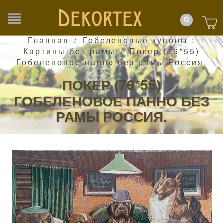
Главная
Гобеленовые купоны :
/
Картины без рамы
Покер (76*55)
/
Гобеленовое панно без рамы Россия.
ПОКЕР (76*55)
ГОБЕЛЕНОВОЕ ПАННО БЕЗ
РАМЫ РОССИЯ.