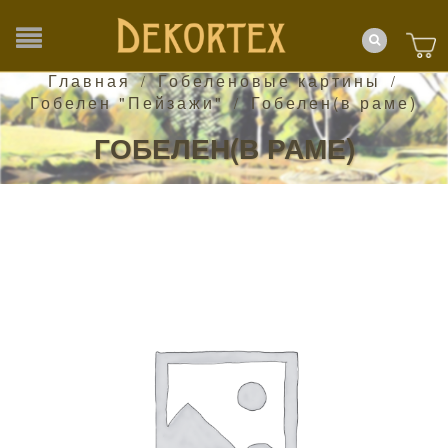
Главная
Гобеленовые картины
/
/
Гобелен "Пейзажи"
Гобелен(в раме)
/
ГОБЕЛЕН(В РАМЕ)