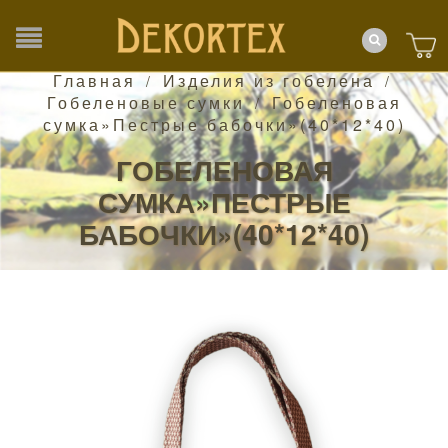
Главная
Изделия из гобелена
/
/
Гобеленовые сумки
Гобеленовая
/
сумка»Пестрые бабочки»(40*12*40)
ГОБЕЛЕНОВАЯ
СУМКА»ПЕСТРЫЕ
БАБОЧКИ»(40*12*40)