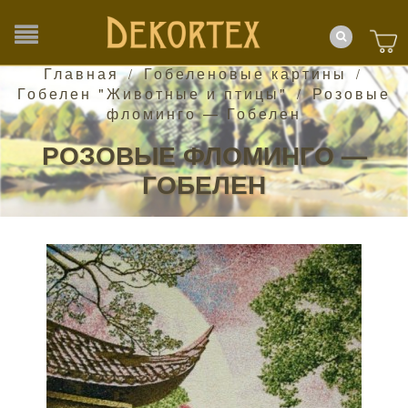
Главная
Гобеленовые картины
/
/
Гобелен "Животные и птицы"
Розовые
/
фломинго — Гобелен
РОЗОВЫЕ ФЛОМИНГО —
ГОБЕЛЕН