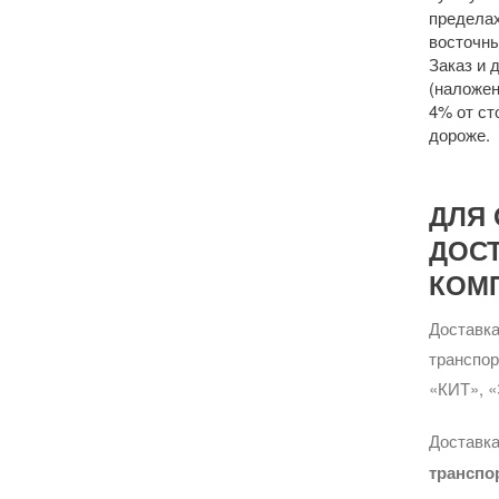
пределах
восточны
Заказ и 
(наложен
4% от ст
дороже.
ДЛЯ 
ДОС
КОМ
Доставка
транспо
«КИТ», «
Доставка
транспо