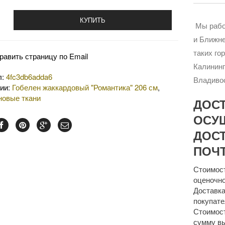
КУПИТЬ
Мы рабо
и Ближне
таких го
равить страницу по Email
Калининг
л:
4fc3db6adda6
Владивос
рии:
Гобелен жаккардовый "Романтика" 206 см
,
новые ткани
ДОС
ОСУ
ДОСТ
ПОЧТ
Стоимост
оценочно
Доставка
покупате
Стоимост
сумму 