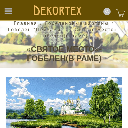
Главная
Гобеленовые картины
/
/
Гобелен "Пейзажи"
«Святое место»-
/
Гобелен(в раме)
«СВЯТОЕ МЕСТО»-
ГОБЕЛЕН(В РАМЕ)