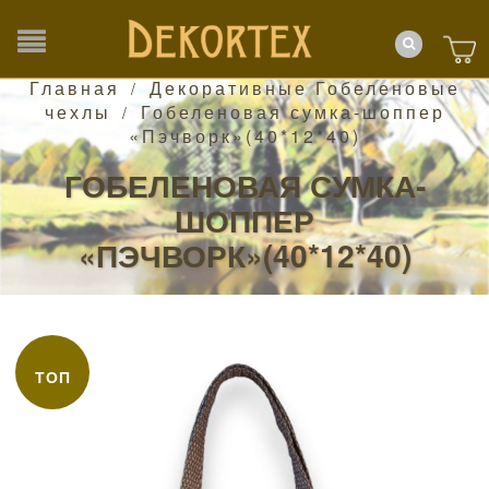
Главная
Декоративные Гобеленовые
/
чехлы
Гобеленовая сумка-шоппер
/
«Пэчворк»(40*12*40)
ГОБЕЛЕНОВАЯ СУМКА-
ШОППЕР
«ПЭЧВОРК»(40*12*40)
ТОП