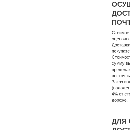
ОСУ
ДОСТ
ПОЧТ
Стоимост
оценочно
Доставка
покупате
Стоимост
сумму 
пределах
восточны
Заказ и 
(наложен
4% от ст
дороже.
ДЛЯ 
ДОС