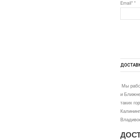
Email*
*
ДОСТАВК
Мы рабо
и Ближне
таких го
Калининг
Владивос
ДОС