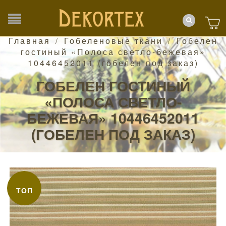
Главная
Гобеленовые ткани
Гобелен
/
/
гостиный «Полоса светло-бежевая»
10446452011 (гобелен под заказ)
ГОБЕЛЕН ГОСТИНЫЙ
«ПОЛОСА СВЕТЛО-
БЕЖЕВАЯ» 10446452011
(ГОБЕЛЕН ПОД ЗАКАЗ)
ТОП