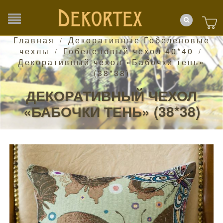
Главная
Декоративные Гобеленовые
/
чехлы
Гобеленовый чехол 40*40
/
/
Декоративный чехол «Бабочки тень»
(38*38)
ДЕКОРАТИВНЫЙ ЧЕХОЛ
«БАБОЧКИ ТЕНЬ» (38*38)