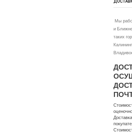
ДОСТАВК
Мы рабо
и Ближне
таких го
Калининг
Владивос
ДОС
ОСУ
ДОСТ
ПОЧТ
Стоимост
оценочно
Доставка
покупате
Стоимост