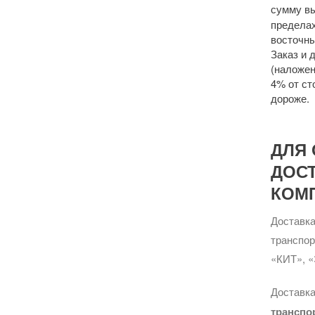
сумму 
пределах
восточны
Заказ и 
(наложен
4% от ст
дороже.
ДЛЯ 
ДОС
КОМ
Доставка
транспо
«КИТ», «
Доставка
транспо