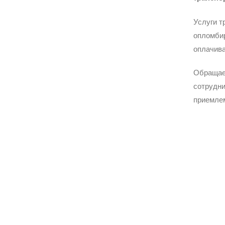
Услуги т
опломбир
оплачива
Обращае
сотрудни
приемле