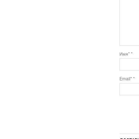
Имя*
*
Email*
*