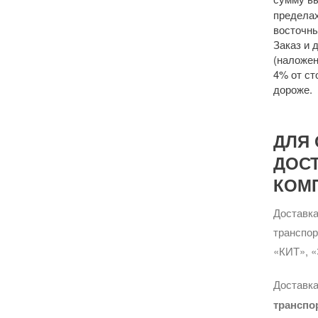
пределах
восточны
Заказ и 
(наложен
4% от ст
дороже.
ДЛЯ 
ДОС
КОМ
Доставка
транспо
«КИТ», «
Доставка
транспо