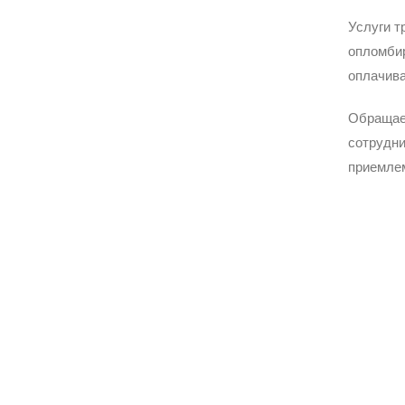
Услуги т
опломбир
оплачива
Обращае
сотрудни
приемле