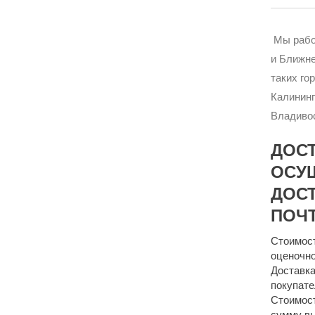
Мы рабо
и Ближне
таких го
Калининг
Владивос
ДОС
ОСУ
ДОСТ
ПОЧТ
Стоимост
оценочно
Доставка
покупате
Стоимост
сумму 