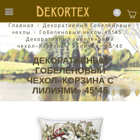
Главная
Декоративные Гобеленовые
/
чехлы
Гобеленовые чехлы 45*45
/
/
Декоративный гобеленовый
чехол»Корзина с лилиями» 45*45
ДЕКОРАТИВНЫЙ
ГОБЕЛЕНОВЫЙ
ЧЕХОЛ»КОРЗИНА С
ЛИЛИЯМИ» 45*45