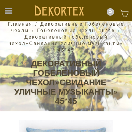
Главная
Декоративные Гобеленовые
/
чехлы
Гобеленовые чехлы 45*45
/
/
Декоративный гобеленовый
чехол»Свидание Уличные музыканты»
45*45
ДЕКОРАТИВНЫЙ
ГОБЕЛЕНОВЫЙ
ЧЕХОЛ»СВИДАНИЕ
УЛИЧНЫЕ МУЗЫКАНТЫ»
45*45