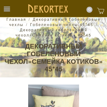
Главная
Декоративные Гобеленовые
/
чехлы
Гобеленовые чехлы 45*45
/
/
Декоративный гобеленовый
чехол»Семейка котиков» 45*45
ДЕКОРАТИВНЫЙ
ГОБЕЛЕНОВЫЙ
ЧЕХОЛ»СЕМЕЙКА КОТИКОВ»
45*45