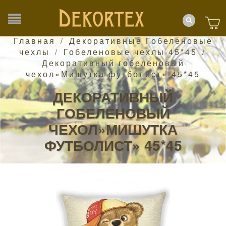
Главная
Декоративные Гобеленовые
/
чехлы
Гобеленовые чехлы 45*45
/
/
Декоративный гобеленовый
чехол»Мишутка футболист» 45*45
ДЕКОРАТИВНЫЙ
ГОБЕЛЕНОВЫЙ
ЧЕХОЛ»МИШУТКА
ФУТБОЛИСТ» 45*45