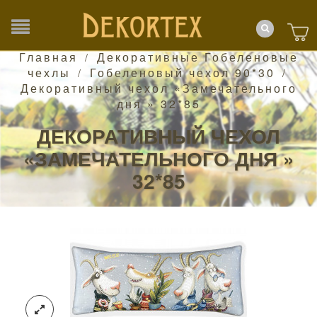
Главная
Декоративные Гобеленовые
/
чехлы
Гобеленовый чехол 90*30
/
/
Декоративный чехол «Замечательного
дня » 32*85
ДЕКОРАТИВНЫЙ ЧЕХОЛ
«ЗАМЕЧАТЕЛЬНОГО ДНЯ »
32*85