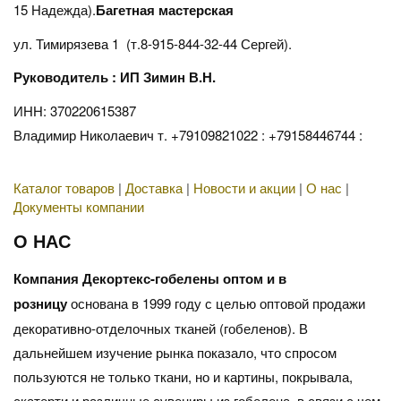
15 Надежда).
Багетная мастерская
ул. Тимирязева 1 (т.8-915-844-32-44 Сергей).
Руководитель : ИП Зимин В.Н.
ИНН: 370220615387
Владимир Николаевич т. +79109821022 : +79158446744 :
Каталог товаров
|
Доставка
|
Новости и акции
|
О нас
|
Документы компании
О НАС
Компания Декортекс-гобелены оптом и в
розницу
основана в 1999 году с целью оптовой продажи
декоративно-отделочных тканей (гобеленов). В
дальнейшем изучение рынка показало, что спросом
пользуются не только ткани, но и картины, покрывала,
скатерти и различные сувениры из гобелена, в связи с чем