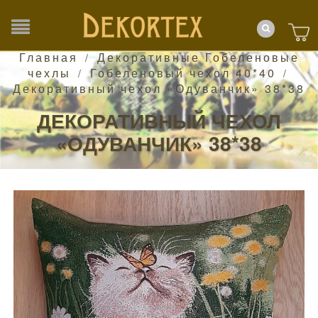
Главная
Декоративные Гобеленовые
/
чехлы
Гобеленовый чехол 40*40
/
/
Декоративный чехол «Одуванчик» 38*38
ДЕКОРАТИВНЫЙ ЧЕХОЛ
«ОДУВАНЧИК» 38*38