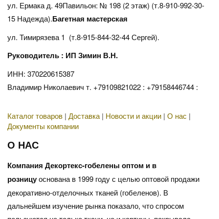
ул. Ермака д. 49Павильон: № 198 (2 этаж) (т.8-910-992-30-
15 Надежда).
Багетная мастерская
ул. Тимирязева 1 (т.8-915-844-32-44 Сергей).
Руководитель : ИП Зимин В.Н.
ИНН: 370220615387
Владимир Николаевич т. +79109821022 : +79158446744 :
Каталог товаров
|
Доставка
|
Новости и акции
|
О нас
|
Документы компании
О НАС
Компания Декортекс-гобелены оптом и в
розницу
основана в 1999 году с целью оптовой продажи
декоративно-отделочных тканей (гобеленов). В
дальнейшем изучение рынка показало, что спросом
пользуются не только ткани, но и картины, покрывала,