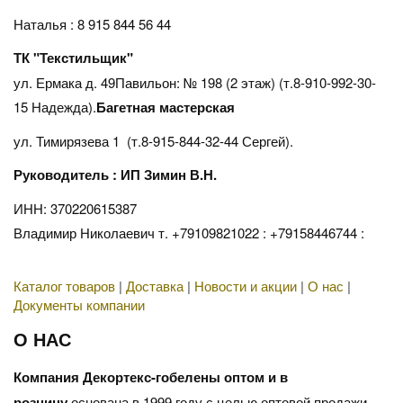
Наталья : 8 915 844 56 44
ТК "Текстильщик"
ул. Ермака д. 49Павильон: № 198 (2 этаж) (т.8-910-992-30-
15 Надежда).
Багетная мастерская
ул. Тимирязева 1 (т.8-915-844-32-44 Сергей).
Руководитель : ИП Зимин В.Н.
ИНН: 370220615387
Владимир Николаевич т. +79109821022 : +79158446744 :
Каталог товаров
|
Доставка
|
Новости и акции
|
О нас
|
Документы компании
О НАС
Компания Декортекс-гобелены оптом и в
розницу
основана в 1999 году с целью оптовой продажи