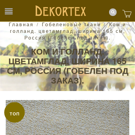
Главная
Гобеленовые ткани
Ком и
/
/
голланд. цветамглад, ширина 165 см,
Россия (Гобелен под заказ).
КОМ И ГОЛЛАНД.
ЦВЕТАМГЛАД, ШИРИНА 165
СМ, РОССИЯ (ГОБЕЛЕН ПОД
ЗАКАЗ).
ТОП