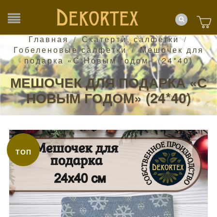
Главная
Скатерти, салфетки
/
/
Гобеленовые салфетки
Мешочек для
/
подарка «С Новым годом» (24*40)
МЕШОЧЕК ДЛЯ ПОДАРКА «С
НОВЫМ ГОДОМ» (24*40)
ТОП