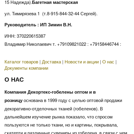
15 Надежда).
Багетная мастерская
ул. Тимирязева 1 (т.8-915-844-32-44 Сергей).
Руководитель : ИП Зимин В.Н.
ИНН: 370220615387
Владимир Николаевич т. +79109821022 : +79158446744 :
Каталог товаров
|
Доставка
|
Новости и акции
|
О нас
|
Документы компании
О НАС
Компания Декортекс-гобелены оптом и в
розницу
основана в 1999 году с целью оптовой продажи
декоративно-отделочных тканей (гобеленов). В
дальнейшем изучение рынка показало, что спросом
пользуются не только ткани, но и картины, покрывала,
скатерти и различные сувениры из гобелена, в связи с чем