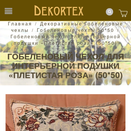
Главная
Декоративные Гобеленовые
/
чехлы
Гобеленовые чехлы 50*50
/
/
Гобеленовый чехол для интерьерной
подушки «Плетистая роза» (50*50)
ГОБЕЛЕНОВЫЙ ЧЕХОЛ ДЛЯ
ИНТЕРЬЕРНОЙ ПОДУШКИ
«ПЛЕТИСТАЯ РОЗА» (50*50)