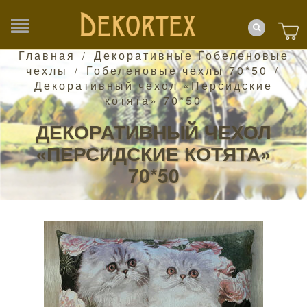
Главная
Декоративные Гобеленовые
/
чехлы
Гобеленовые чехлы 70*50
/
/
Декоративный чехол «Персидские
котята» 70*50
ДЕКОРАТИВНЫЙ ЧЕХОЛ
«ПЕРСИДСКИЕ КОТЯТА»
70*50