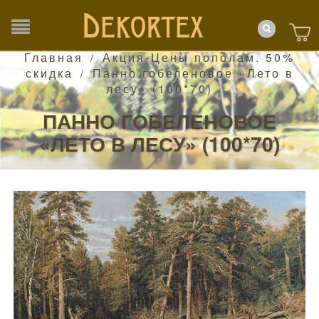
Главная
Акция-Цены пополам. 50%
/
скидка
Панно гобеленовое «Лето в
/
лесу» (100*70)
ПАННО ГОБЕЛЕНОВОЕ
«ЛЕТО В ЛЕСУ» (100*70)