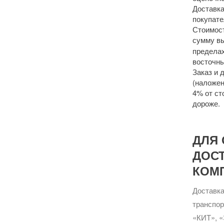
Доставка
покупате
Стоимост
сумму 
пределах
восточны
Заказ и 
(наложен
4% от ст
дороже.
ДЛЯ 
ДОС
КОМ
Доставка
транспо
«КИТ», «