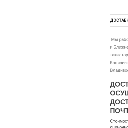
ДОСТАВК
Мы рабо
и Ближне
таких го
Калининг
Владивос
ДОС
ОСУ
ДОСТ
ПОЧТ
Стоимост
оценочно