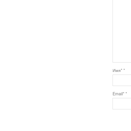
Имя*
*
Email*
*