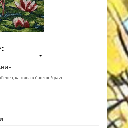
ИЕ
АНИЕ
обелен, картина в багетной раме.
И