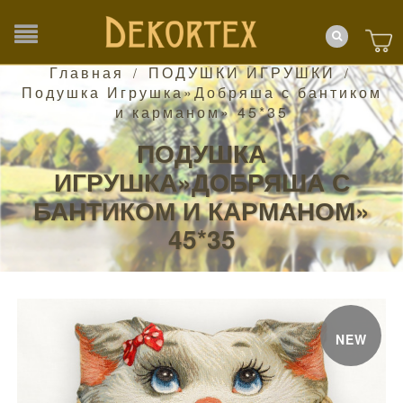
Главная
ПОДУШКИ ИГРУШКИ
/
/
Подушка Игрушка»Добряша с бантиком
и карманом» 45*35
ПОДУШКА
ИГРУШКА»ДОБРЯША С
БАНТИКОМ И КАРМАНОМ»
45*35
NEW